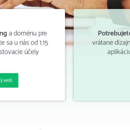
ing
a doménu pre
Potrebujet
e sa u nás od 1.15
vrátane dizaj
stovacie účely
aplikáci
.
vý web