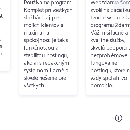
Používame program
Webzdarma som 
:
Komplet pri všetkých
zvolil na začiatku
sť
službách aj pre
tvorbe webu vď
mojich klientov a
programu Zdarm
maximálna
Vážim si lacné a
,
spokojnosť je tak s
kvalitné služby,
i
funkčnosťou a
skvelú podporu 
n
stabilitou hostingu,
bezproblémové
ako aj s redakčným
fungovanie
systémom. Lacné a
hostingu, ktoré 
skvelé riešenie pre
vždy spoľahlivo
všetkých.
pomohlo.