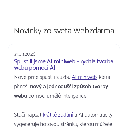
Novinky zo sveta Webzdarma
31.03.2026
Spustili jsme AI miniweb – rychlá tvorba
webu pomocí AI
Nově jsme spustili službu
AI miniweb
, která
přináší
nový a jednodušší způsob tvorby
webu
pomocí umělé inteligence.
Stačí napsat
krátké zadání
a AI automaticky
vygeneruje hotovou stránku, kterou můžete