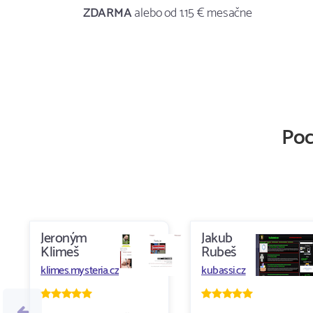
ZDARMA
alebo od 1.15 € mesačne
Poc
Jeroným
Jakub
Klimeš
Rubeš
klimes.mysteria.cz
kubassi.cz