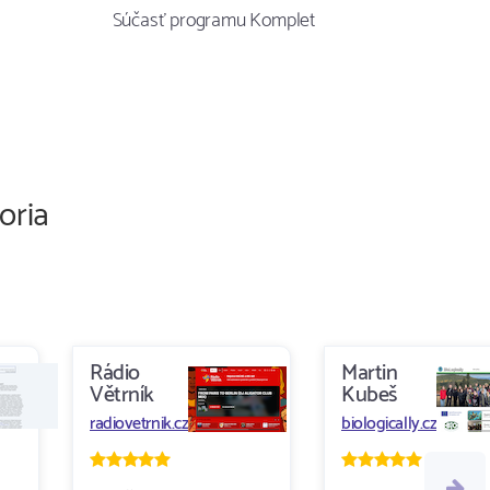
Súčasť programu Komplet
oria
Rádio
Martin
Větrník
Kubeš
radiovetrnik.cz
biologically.cz