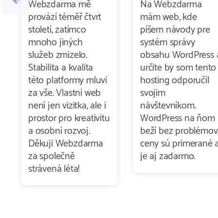
Webzdarma mě
Na Webzdarma
provází téměř čtvrt
mám web, kde
století, zatímco
píšem návody pre
mnoho jiných
systém správy
služeb zmizelo.
obsahu WordPress 
Stabilita a kvalita
určite by som tento
této platformy mluví
hosting odporučil
za vše. Vlastní web
svojim
není jen vizitka, ale i
návštevníkom.
prostor pro kreativitu
WordPress na ňom
a osobní rozvoj.
beží bez problémov
Děkuji Webzdarma
ceny sú primerané 
za společně
je aj zadarmo.
strávená léta!