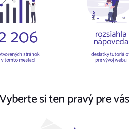
2 206
rozsiahla
nápoveda
ytvorených stránok
desiatky tutoriálo
v tomto mesiaci
pre vývoj webu
Vyberte si ten pravý pre vá