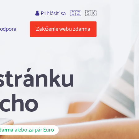
Prihlásiť sa
🇨🇿
🇸🇰
odpora
Založenie webu zdarma
stránku
ucho
darma
alebo za pár Euro