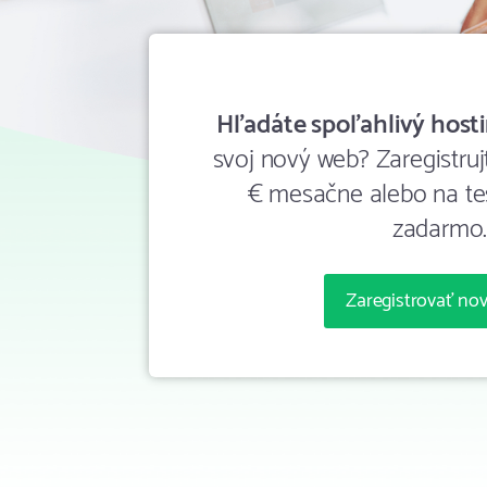
Hľadáte spoľahlivý host
svoj nový web? Zaregistrujt
€ mesačne alebo na te
zadarmo
Zaregistrovať no