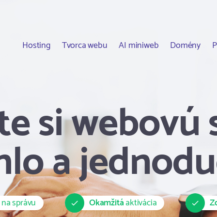
Hosting
Tvorca webu
AI miniweb
Domény
P
te si webovú 
hlo a jednod
 na správu
Okamžitá
aktivácia
Z