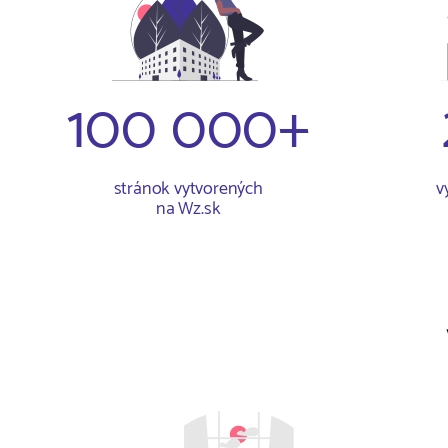
100 000+
stránok vytvorených
v
na Wz.sk