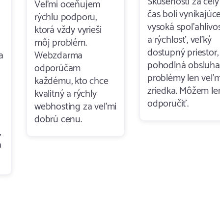
Skúsenosti za celý
Veľmi oceňujem
čas boli vynikajúce
rýchlu podporu,
vysoká spoľahlivo
ktorá vždy vyrieši
a rýchlosť, veľký
môj problém.
dostupný priestor,
a
Webzdarma
pohodlná obsluha
odporúčam
problémy len veľm
každému, kto chce
zriedka. Môžem le
kvalitný a rýchly
odporučiť.
webhosting za veľmi
dobrú cenu.
,
a