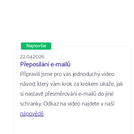
Najnovšie
22.04.2026
Přeposílání e‑mailů
Připravili jsme pro vás jednoduchý video
návod, který vám krok za krokem ukáže, jak
si nastavit přesměrování e‑mailů do jiné
schránky. Odkaz na video najdete v naší
nápovědě
.