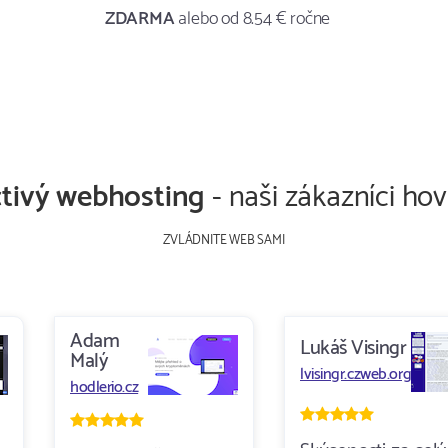
ZDARMA
alebo od 8.54 € ročne
tivý webhosting
- naši zákazníci hov
ZVLÁDNITE WEB SAMI
Adam
Lukáš Visingr
Malý
lvisingr.czweb.org
hodlerio.cz