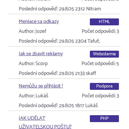
Poslední odpověď:
29.8.05 23:12
Nitram
Meniace sa odkazy
HTML
Author:
Jozef
Počet odpovědí:
3
Poslední odpověď:
29.8.05 23:04
Tafuf;.
Jak se zbavit reklamy
Webzdarma
Author:
Scorp
Počet odpovědí:
5
Poslední odpověď:
29.8.05 21:33
skaff
Nemůžu se přihlásit !
Podpora
Author:
Lukáš
Počet odpovědí:
3
Poslední odpověď:
29.8.05 18:17
Lukáš
JAK UDĚLAT
PHP
UŽIVATELSKOU POŠTU?