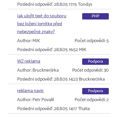
Poslední odpověď:
28.8.05 17:15
Tondys
Jak ulořit text do souboru
PHP
bez ložení lomítke před
nebezpečné znaky?
Author:
MiK
Počet odpovědí:
5
Poslední odpověď:
28.8.05 16:52
MiK
WZ reklama
Podpora
Author:
BrucknerJirka
Počet odpovědí:
30
Poslední odpověď:
28.8.05 14:23
BrucknerJirka
reklama navic
Podpora
Author:
Petr Povalil
Počet odpovědí:
2
Poslední odpověď:
28.8.05 14:17
Thalia