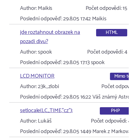
Author:
Maikis
Počet odpovědí:
15
Poslední odpověď:
29.8.05 17:42
Maikis
jde roztahnout obrazek na
HTML
pozadi divu?
Author:
spook
Počet odpovědí:
4
Poslední odpověď:
29.8.05 17:13
spook
LCD MONITOR
Mimo téma
Author:
23k_zlobi
Počet odpovědí:
Poslední odpověď:
29.8.05 16:22
Váš známý Astron
setlocale(LC_TIME,"cz");
PHP
Author:
Lukáš
Počet odpovědí:
4
Poslední odpověď:
29.8.05 14:49
Marek z Markova