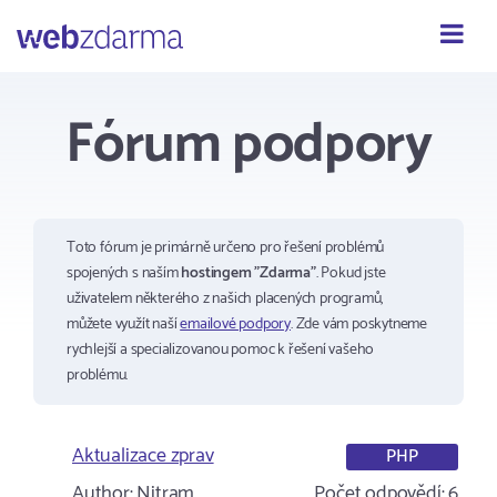
Webzdarma
Fórum podpory
Toto fórum je primárně určeno pro řešení problémů
spojených s naším
hostingem "Zdarma"
. Pokud jste
uživatelem některého z našich placených programů,
můžete využít naší
emailové podpory
. Zde vám poskytneme
rychlejší a specializovanou pomoc k řešení vašeho
problému.
Aktualizace zprav
PHP
Author:
Nitram
Počet odpovědí:
6