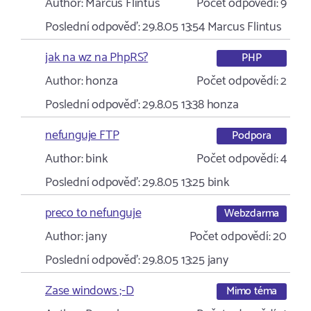
Author:
Marcus Flintus
Počet odpovědí:
9
Poslední odpověď:
29.8.05 13:54
Marcus Flintus
jak na wz na PhpRS?
PHP
Author:
honza
Počet odpovědí:
2
Poslední odpověď:
29.8.05 13:38
honza
nefunguje FTP
Podpora
Author:
bink
Počet odpovědí:
4
Poslední odpověď:
29.8.05 13:25
bink
preco to nefunguje
Webzdarma
Author:
jany
Počet odpovědí:
20
Poslední odpověď:
29.8.05 13:25
jany
Zase windows ;-D
Mimo téma