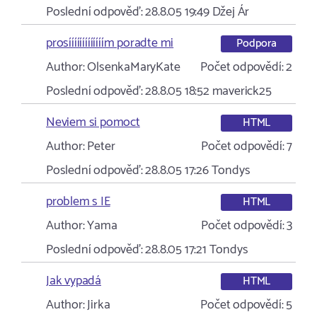
Poslední odpověď:
28.8.05 19:49
Džej Ár
prosííííííííííííím poradte mi
Podpora
Author:
OlsenkaMaryKate
Počet odpovědí:
2
Poslední odpověď:
28.8.05 18:52
maverick25
Neviem si pomoct
HTML
Author:
Peter
Počet odpovědí:
7
Poslední odpověď:
28.8.05 17:26
Tondys
problem s IE
HTML
Author:
Yama
Počet odpovědí:
3
Poslední odpověď:
28.8.05 17:21
Tondys
Jak vypadá
HTML
Author:
Jirka
Počet odpovědí:
5