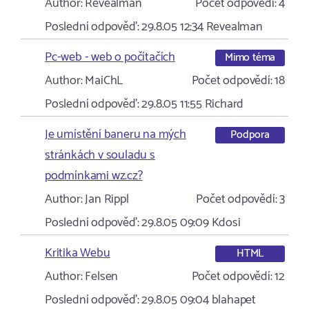
Author:
Revealman
Počet odpovědí:
4
Poslední odpověď:
29.8.05 12:34
Revealman
Pc-web - web o počítačích
Mimo téma
Author:
MaiChL
Počet odpovědí:
18
Poslední odpověď:
29.8.05 11:55
Richard
Je umístění baneru na mých
Podpora
stránkách v souladu s
podmínkami wz.cz?
Author:
Jan Rippl
Počet odpovědí:
3
Poslední odpověď:
29.8.05 09:09
Kdosi
Kritika Webu
HTML
Author:
Felsen
Počet odpovědí:
12
Poslední odpověď:
29.8.05 09:04
blahapet