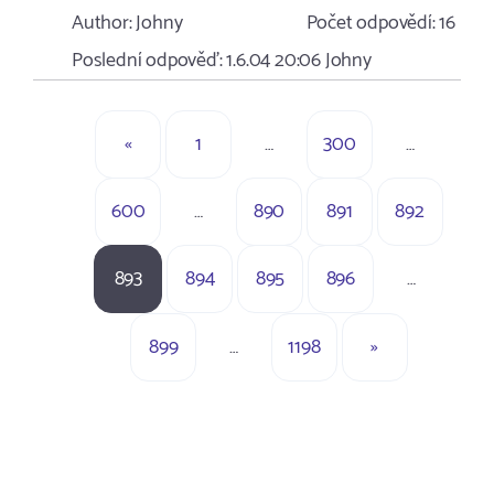
Author:
Johny
Počet odpovědí:
16
Poslední odpověď:
1.6.04 20:06
Johny
«
1
…
300
…
600
…
890
891
892
893
894
895
896
…
899
…
1198
»