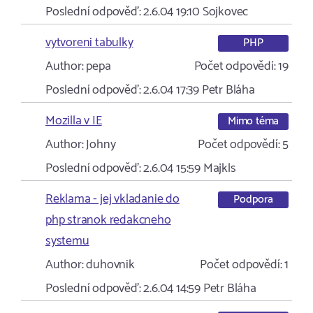
Poslední odpověď:
2.6.04 19:10
Sojkovec
vytvoreni tabulky
PHP
Author:
pepa
Počet odpovědí:
19
Poslední odpověď:
2.6.04 17:39
Petr Bláha
Mozilla v IE
Mimo téma
Author:
Johny
Počet odpovědí:
5
Poslední odpověď:
2.6.04 15:59
Majkls
Reklama - jej vkladanie do
Podpora
php stranok redakcneho
systemu
Author:
duhovnik
Počet odpovědí:
1
Poslední odpověď:
2.6.04 14:59
Petr Bláha