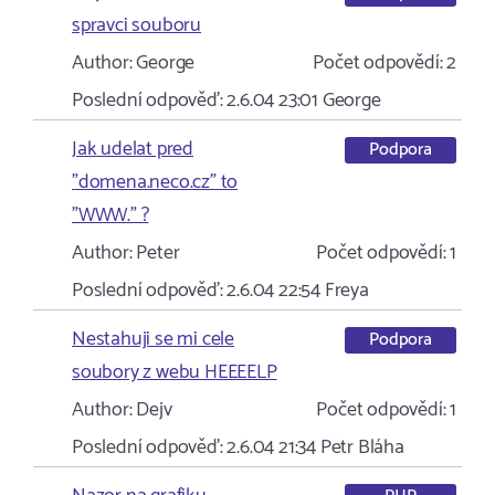
spravci souboru
Author:
George
Počet odpovědí:
2
Poslední odpověď:
2.6.04 23:01
George
Jak udelat pred
Podpora
"domena.neco.cz" to
"WWW." ?
Author:
Peter
Počet odpovědí:
1
Poslední odpověď:
2.6.04 22:54
Freya
Nestahuji se mi cele
Podpora
soubory z webu HEEEELP
Author:
Dejv
Počet odpovědí:
1
Poslední odpověď:
2.6.04 21:34
Petr Bláha