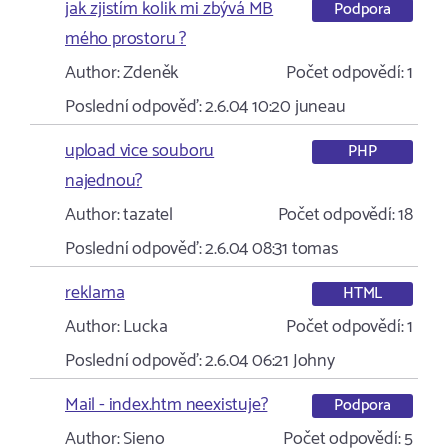
jak zjistím kolik mi zbývá MB
Podpora
mého prostoru ?
Author:
Zdeněk
Počet odpovědí:
1
Poslední odpověď:
2.6.04 10:20
juneau
upload vice souboru
PHP
najednou?
Author:
tazatel
Počet odpovědí:
18
Poslední odpověď:
2.6.04 08:31
tomas
reklama
HTML
Author:
Lucka
Počet odpovědí:
1
Poslední odpověď:
2.6.04 06:21
Johny
Mail - index.htm neexistuje?
Podpora
Author:
Sieno
Počet odpovědí:
5