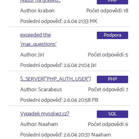
Nazor na grafiku...
PHP
Author:
krabon
Počet odpovědí:
18
Poslední odpověď:
2.6.04 21:33
MK
exceeded the
Podpora
'max_questions'
Author:
Jiri
Počet odpovědí:
5
Poslední odpověď:
2.6.04 21:04
Jiri
$_SERVER["PHP_AUTH_USER"]
PHP
Author:
Scarabeus
Počet odpovědí:
7
Poslední odpověď:
2.6.04 20:58
PB
Vypadek mysql.wz.cz?
SQL
Author:
Naaham
Počet odpovědí:
6
Poslední odpověď:
2.6.04 20:37
Naaham