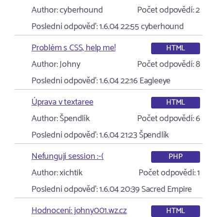
Author:
cyberhound
Počet odpovědí:
2
Poslední odpověď:
1.6.04 22:55
cyberhound
Problém s CSS, help me!
HTML
Author:
Johny
Počet odpovědí:
8
Poslední odpověď:
1.6.04 22:16
Eagleeye
Úprava v textaree
HTML
Author:
Špendlík
Počet odpovědí:
6
Poslední odpověď:
1.6.04 21:23
Špendlík
Nefungují session :-(
PHP
Author:
xichtik
Počet odpovědí:
1
Poslední odpověď:
1.6.04 20:39
Sacred Empire
Hodnocení: johny001.wz.cz
HTML