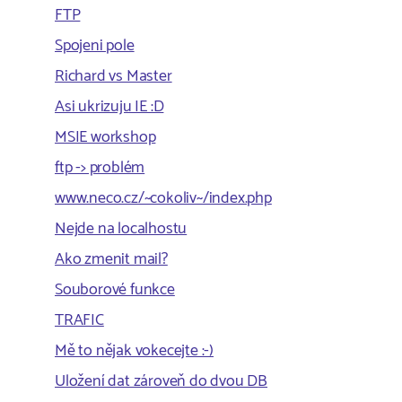
FTP
Spojeni pole
Richard vs Master
Asi ukrizuju IE :D
MSIE workshop
ftp -> problém
www.neco.cz/~cokoliv~/index.php
Nejde na localhostu
Ako zmenit mail?
Souborové funkce
TRAFIC
Mě to nějak vokecejte :-)
Uložení dat zároveň do dvou DB