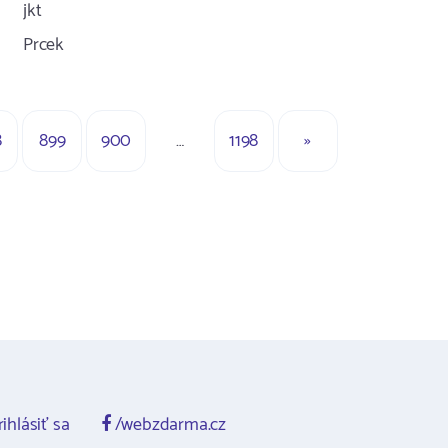
jkt
Prcek
8
899
900
…
1198
»
ihlásiť sa
/webzdarma.cz