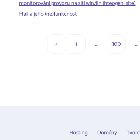
monitorováni provozu na síti win/lin (hteogeni site)
Mail a jeho (ne)funkčnosť
«
1
…
300
…
Hosting
Domény
Tvor