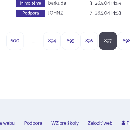
barkuda
3
26.5.04 14:59
Mimo téma
JOHNZ
7
26.5.04 14:53
Podpora
600
…
894
895
896
897
89
ca webu
Podpora
WZ pre školy
Založiť web
Pr