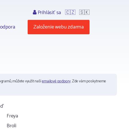
Prihlásiť sa
🇨🇿
🇸🇰
odpora
Založenie webu zdarma
ogramů, můžete využít naší
emailové podpory
. Zde vám poskytneme
ěď
Freya
Broli