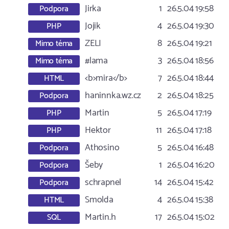
Jirka
1
26.5.04 19:58
Podpora
Jojik
4
26.5.04 19:30
PHP
ZELI
8
26.5.04 19:21
Mimo téma
#lama
3
26.5.04 18:56
Mimo téma
<b>mira</b>
7
26.5.04 18:44
HTML
haninnka.wz.cz
2
26.5.04 18:25
Podpora
Martin
5
26.5.04 17:19
PHP
Hektor
11
26.5.04 17:18
PHP
Athosino
5
26.5.04 16:48
Podpora
Šeby
1
26.5.04 16:20
Podpora
schrapnel
14
26.5.04 15:42
Podpora
Smolda
4
26.5.04 15:38
HTML
Martin.h
17
26.5.04 15:02
SQL