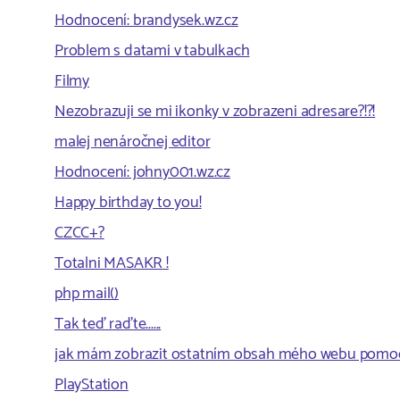
Hodnocení: brandysek.wz.cz
Problem s datami v tabulkach
Filmy
Nezobrazuji se mi ikonky v zobrazeni adresare?!?!
malej nenáročnej editor
Hodnocení: johny001.wz.cz
Happy birthday to you!
CZCC+?
Totalni MASAKR !
php mail()
Tak teď raďte......
jak mám zobrazit ostatním obsah mého webu pomo
PlayStation