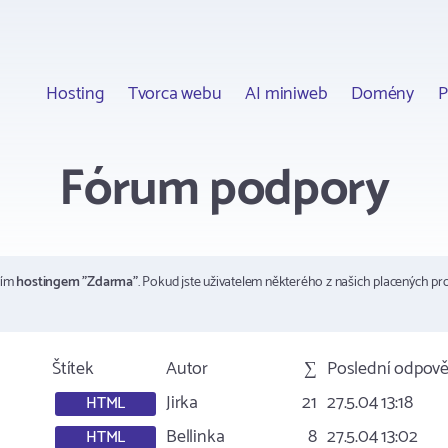
Hosting
Tvorca webu
AI miniweb
Domény
P
Fórum podpory
ším
hostingem "Zdarma"
. Pokud jste uživatelem některého z našich placených pr
Štítek
Autor
∑
Poslední odpov
Jirka
21
27.5.04 13:18
HTML
Bellinka
8
27.5.04 13:02
HTML