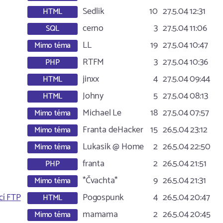
Sedlik
10
27.5.04 12:31
HTML
cerno
3
27.5.04 11:06
SQL
LL
19
27.5.04 10:47
Mimo téma
RTFM
3
27.5.04 10:36
PHP
jinxx
4
27.5.04 09:44
HTML
Johny
5
27.5.04 08:13
HTML
Michael Le
18
27.5.04 07:57
Mimo téma
Franta deHacker
15
26.5.04 23:12
Mimo téma
Lukasik @ Home
2
26.5.04 22:50
Mimo téma
franta
2
26.5.04 21:51
PHP
*Čvachta*
9
26.5.04 21:31
Mimo téma
cí FTP
Pogospunk
4
26.5.04 20:47
HTML
mamama
2
26.5.04 20:45
Mimo téma