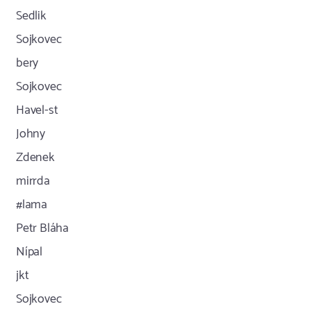
Sedlik
Sojkovec
bery
Sojkovec
Havel-st
Johny
Zdenek
mirrda
#lama
Petr Bláha
Nípal
jkt
Sojkovec