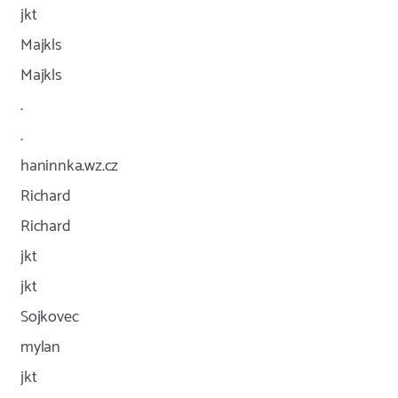
jkt
Majkls
Majkls
.
.
haninnka.wz.cz
Richard
Richard
jkt
jkt
Sojkovec
mylan
jkt