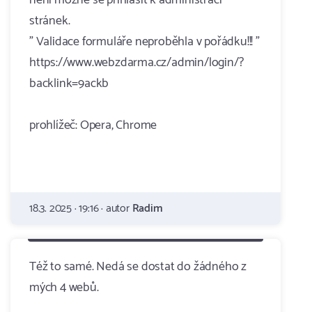
není možné se přihlásit k administraci
stránek.
" Validace formuláře neproběhla v pořádku!!! "
https://www.webzdarma.cz/admin/login/?
backlink=9ackb
prohlížeč: Opera, Chrome
18.3. 2025 · 19:16 · autor
Radim
Též to samé. Nedá se dostat do žádného z
mých 4 webů.