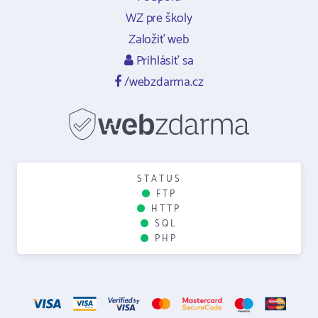
WZ pre školy
Založiť web
Prihlásiť sa
/webzdarma.cz
STATUS
FTP
HTTP
SQL
PHP