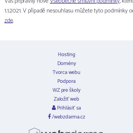
Vás připravily nové
Všeobecné smluvní podmínky
, kter
1.1.2021. V případě nesouhlasu můžete tyto podmínky o
zde
.
Hosting
Domény
Tvorca webu
Podpora
WZ pre školy
Založiť web
Prihlásiť sa
/webzdarma.cz