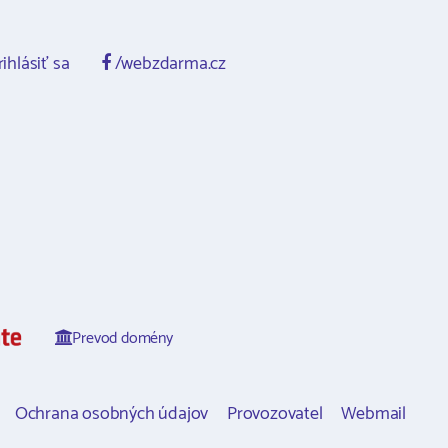
ihlásiť sa
/webzdarma.cz
Prevod domény
Ochrana osobných údajov
Provozovatel
Webmail