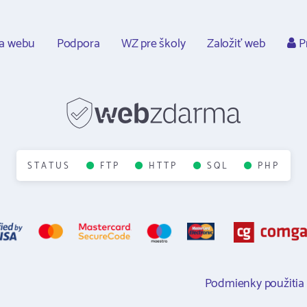
ca webu
Podpora
WZ pre školy
Založiť web
Pr
STATUS
FTP
HTTP
SQL
PHP
Podmienky použitia