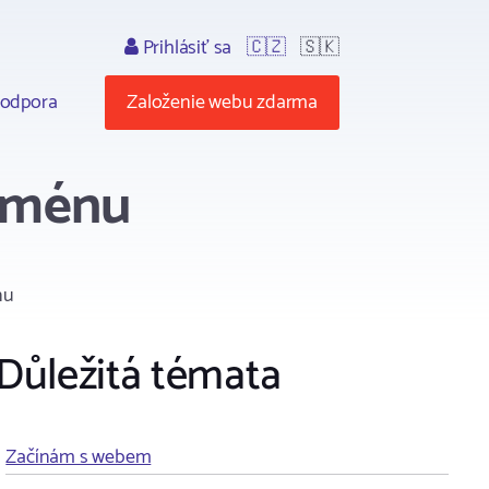
Prihlásiť sa
🇨🇿
🇸🇰
odpora
Založenie webu zdarma
doménu
nu
Důležitá témata
Začínám s webem