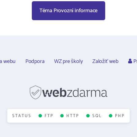
Téma Provozní informace
ca webu
Podpora
WZ pre školy
Založiť web
Pr
STATUS
FTP
HTTP
SQL
PHP