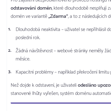
Pro zajištění bezproblémového provozu hostingu 
odstavování domén
, které dlouhodobě nesplňují 
domén ve variantě
„Zdarma“
, a to z následujících 
Dlouhodobá neaktivita – uživatel se nepřihlásil
poslední rok.
Žádná návštěvnost – webové stránky neměly žádn
měsíce.
Kapacitní problémy – například překročení limitu 
Než dojde k odstavení, je uživateli
odesláno upozor
stanovené lhůty vyřešen, systém doménu automatic