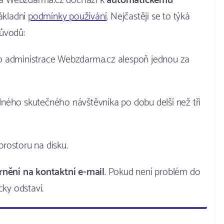
na Webzdarma.cz dochází k
automatickému
základní
podmínky používání
. Nejčastěji se to týká
důvodů:
 do administrace Webzdarma.cz alespoň jednou za
ého skutečného návštěvníka po dobu delší než tři
prostoru na disku.
nění na kontaktní e-mail
. Pokud není problém do
ky odstaví.