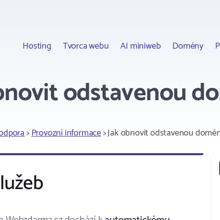
Hosting
Tvorca webu
AI miniweb
Domény
P
bnovit odstavenou 
odpora
>
Provozní informace
> Jak obnovit odstavenou domé
lužeb