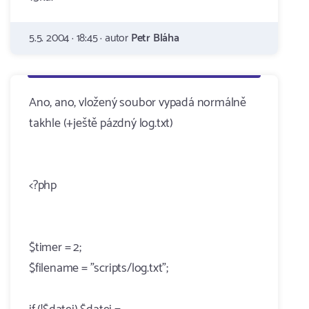
5.5. 2004 · 18:45 · autor
Petr Bláha
Ano, ano, vložený soubor vypadá normálně
takhle (+ještě pázdný log.txt)
<?php
$timer = 2;
$filename = "scripts/log.txt";