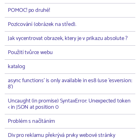
POMOC! po druhé!
Pozicování (obrázek na střed).
Jak vycentrovat obrazek, ktery je v prikazu absolute ?
Použití tvůrce webu
katalog
async functions' is only available in es8 (use 'esversion:
8')
Uncaught (in promise) SyntaxError: Unexpected token
< in JSON at position 0
Problém s načítáním
Div pro reklamu překrývá prvky webové stránky