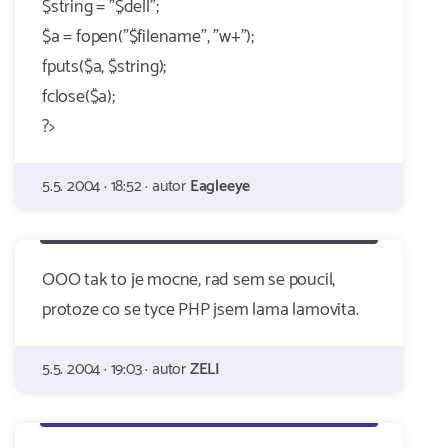
$string = "$dell";
$a = fopen("$filename", "w+");
fputs($a, $string);
fclose($a);
?>
5.5. 2004 · 18:52 · autor
Eagleeye
OOO tak to je mocne, rad sem se poucil,
protoze co se tyce PHP jsem lama lamovita.
5.5. 2004 · 19:03 · autor
ZELI