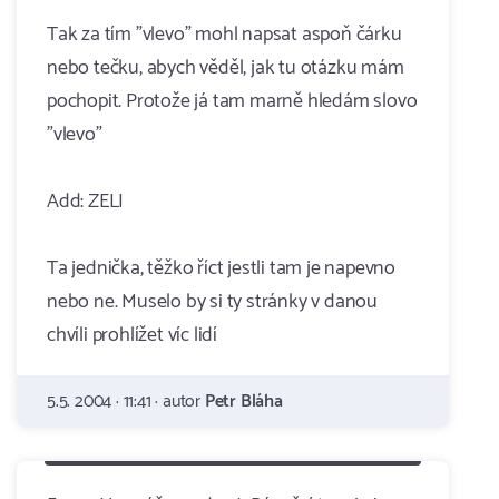
Tak za tím "vlevo" mohl napsat aspoň čárku
nebo tečku, abych věděl, jak tu otázku mám
pochopit. Protože já tam marně hledám slovo
"vlevo"
Add: ZELI
Ta jednička, těžko říct jestli tam je napevno
nebo ne. Muselo by si ty stránky v danou
chvíli prohlížet víc lidí
5.5. 2004 · 11:41 · autor
Petr Bláha