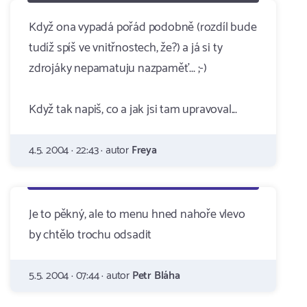
Když ona vypadá pořád podobně (rozdíl bude
tudíž spíš ve vnitřnostech, že?) a já si ty
zdrojáky nepamatuju nazpaměť... ;-)
Když tak napiš, co a jak jsi tam upravoval...
4.5. 2004 · 22:43 · autor
Freya
Je to pěkný, ale to menu hned nahoře vlevo
by chtělo trochu odsadit
5.5. 2004 · 07:44 · autor
Petr Bláha