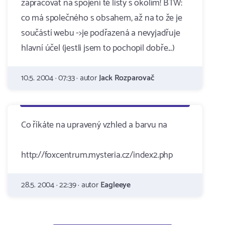
zapracovat na spojení té lišty s okolím! BTW:
co má společného s obsahem, až na to že je
součástí webu ->je podřazená a nevyjadřuje
hlavní účel (jestli jsem to pochopil dobře...)
10.5. 2004 · 07:33 · autor
Jack Rozparovač
Co říkáte na upravený vzhled a barvu na
http://foxcentrum.mysteria.cz/index2.php
28.5. 2004 · 22:39 · autor
Eagleeye