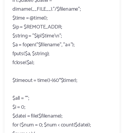
if (!$datei) $datei =
dirname(__FILE__)."/$filename";
$time = @time();
$ip = $REMOTE_ADDR;
$string = "$ip|$time\n";
$a = fopen("$filename", "a+");
fputs($a, $string);
fclose($a);
$timeout = time()-(60*$timer);
$all = "";
$i = 0;
$datei = file($filename);
for ($num = 0; $num < count($datei);