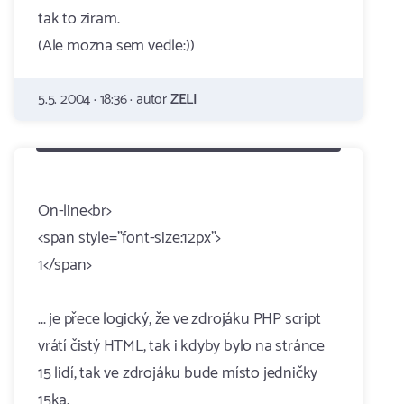
tak to ziram.
(Ale mozna sem vedle:))
5.5. 2004 · 18:36 · autor
ZELI
On-line<br>
<span style="font-size:12px">
1</span>
... je přece logický, že ve zdrojáku PHP script
vrátí čistý HTML, tak i kdyby bylo na stránce
15 lidí, tak ve zdrojáku bude místo jedničky
15ka.