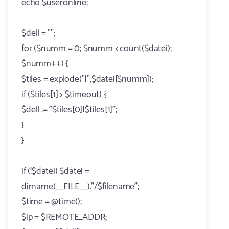
echo $useronline;
$dell = "";
for ($numm = 0; $numm < count($datei);
$numm++) {
$tiles = explode("|",$datei[$numm]);
if ($tiles[1] > $timeout) {
$dell .= "$tiles[0]|$tiles[1]";
}
}
if (!$datei) $datei =
dirname(__FILE__)."/$filename";
$time = @time();
$ip = $REMOTE_ADDR;