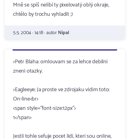
Mně se spíš nelíbí ty pixelovatý oblý okraje,
chtělo by trochu vyhladit ;)
5.5. 2004 · 14:18 · autor
Nípal
>Petr Blaha: omlouvam se za lehce debilni
zneni otazky.
>Eagleeye: Ja proste ve zdrojaku vidim toto:
On-line<br>
<span style="font-size:12px">
1</span>
Jestli tohle sefuje pocet lidi, kteri sou online,