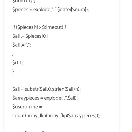
$num++) {
$pieces = explode("|",$datei[$num]);
if ($pieces[1] > $timeout) {
$all .= $pieces[0];
$all .= ",";
}
$i++;
}
$all = substr($all,0,strlen($all)-1);
$arraypieces = explode(",",$all);
$useronline =
count(array_flip(array_flip($arraypieces)));