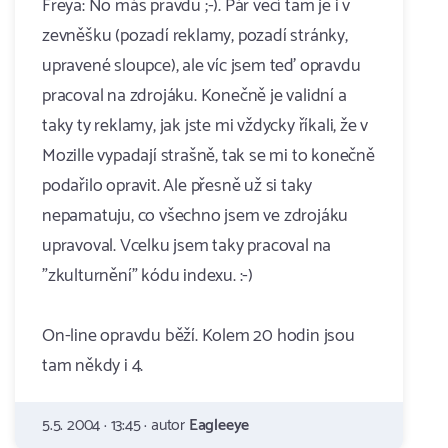
Freya: No máš pravdu ;-). Pár věcí tam je i v
zevněšku (pozadí reklamy, pozadí stránky,
upravené sloupce), ale víc jsem teď opravdu
pracoval na zdrojáku. Konečně je validní a
taky ty reklamy, jak jste mi vždycky říkali, že v
Mozille vypadají strašně, tak se mi to konečně
podařilo opravit. Ale přesně už si taky
nepamatuju, co všechno jsem ve zdrojáku
upravoval. Vcelku jsem taky pracoval na
"zkulturnění" kódu indexu. :-)
On-line opravdu běží. Kolem 20 hodin jsou
tam někdy i 4.
5.5. 2004 · 13:45 · autor
Eagleeye