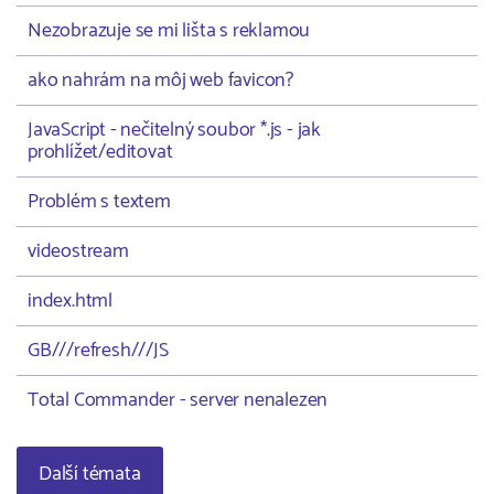
Nezobrazuje se mi lišta s reklamou
ako nahrám na môj web favicon?
JavaScript - nečitelný soubor *.js - jak
prohlížet/editovat
Problém s textem
videostream
index.html
GB///refresh///JS
Total Commander - server nenalezen
Další témata