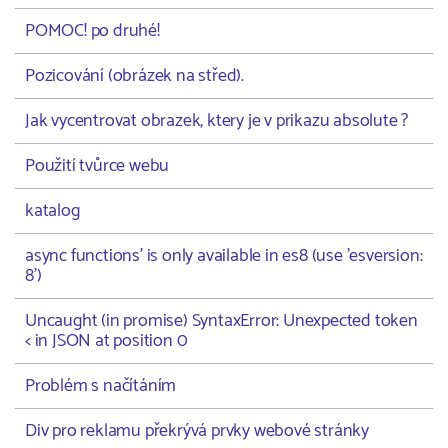
POMOC! po druhé!
Pozicování (obrázek na střed).
Jak vycentrovat obrazek, ktery je v prikazu absolute ?
Použití tvůrce webu
katalog
async functions' is only available in es8 (use 'esversion:
8')
Uncaught (in promise) SyntaxError: Unexpected token
< in JSON at position 0
Problém s načítáním
Div pro reklamu překrývá prvky webové stránky