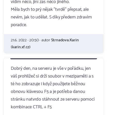
vidím něco, jiní zas něco jiného.
Měla bych to prý nějak "tvrdě" přepsat, ale
nevím, jak to udělat. S díky předem zdravím
poradce.
21.6. 2022 · 20:50 · autor
Strnadova.Karin
(karin.xf.cz)
Dobrý den, na serveru je vše v pořádku, jen
váš prohlížeč si drží soubor v mezipaměti a s
té ho zobrazuje i když použijete běžnou
obnovu klávesou F5 a je potřeba danou
stránku natvrdo stáhnout ze serveru pomocí
kombinace CTRL + F5