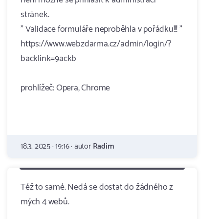
není možné se přihlásit k administraci
stránek.
" Validace formuláře neproběhla v pořádku!!! "
https://www.webzdarma.cz/admin/login/?
backlink=9ackb
prohlížeč: Opera, Chrome
18.3. 2025 · 19:16 · autor
Radim
Též to samé. Nedá se dostat do žádného z
mých 4 webů.