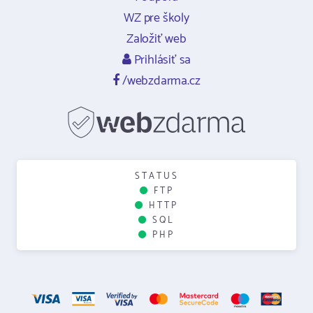
WZ pre školy
Založiť web
Prihlásiť sa
/webzdarma.cz
STATUS
FTP
HTTP
SQL
PHP