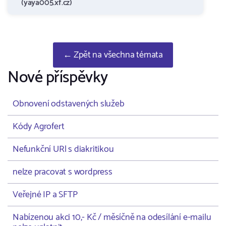
(yaya005.xf.cz)
← Zpět na všechna témata
Nové příspěvky
Obnovení odstavených služeb
Kódy Agrofert
Nefunkční URl s diakritikou
nelze pracovat s wordpress
Veřejné IP a SFTP
Nabízenou akci 10,- Kč / měsíčně na odesílání e-mailu