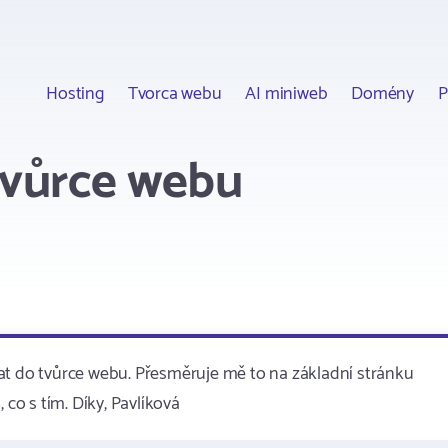
Hosting
Tvorca webu
AI miniweb
Domény
P
tvůrce webu
at do tvůrce webu. Přesměruje mě to na základní stránku
 co s tím. Díky, Pavlíková