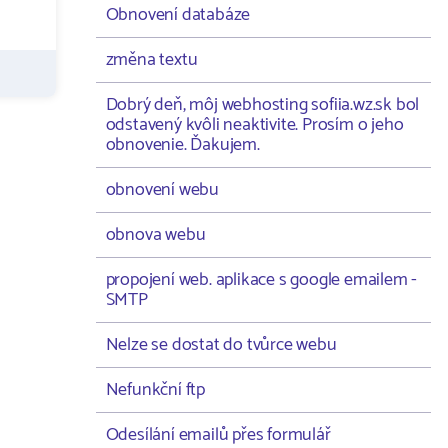
Obnovení databáze
změna textu
Dobrý deň, môj webhosting sofiia.wz.sk bol
odstavený kvôli neaktivite. Prosím o jeho
obnovenie. Ďakujem.
obnovení webu
obnova webu
propojení web. aplikace s google emailem -
SMTP
Nelze se dostat do tvůrce webu
Nefunkční ftp
Odesílání emailů přes formulář