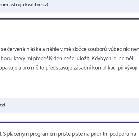
ni-nastroju.kvalitne.cz)
a se červená hláška a náhle v mé složce souborů vůbec nic nen
boru, který mi předešlý den nešel uložit. Kdybych jej neměl
 opakuje a pro mě to představuje zásadní komplikaci při vývoji.
cz)
. S placenym programem priste piste na prioritni podporu na