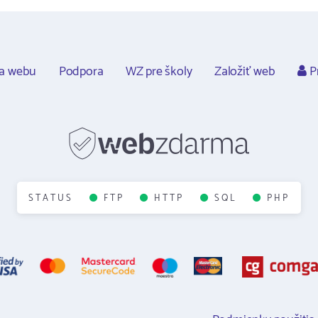
ca webu
Podpora
WZ pre školy
Založiť web
Pr
STATUS
FTP
HTTP
SQL
PHP