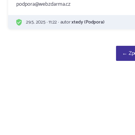
podpora@webzdarma.cz
29.5. 2025 · 11:22 · autor
xtedy (Podpora)
← Zpě