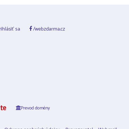
ihlásiť sa
/webzdarma.cz
Prevod domény