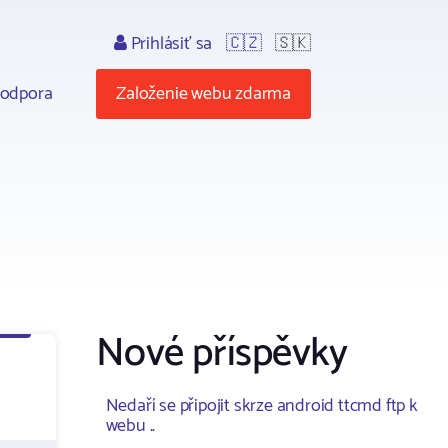
Prihlásiť sa
🇨🇿
🇸🇰
odpora
Založenie webu zdarma
Nové příspěvky
Nedaří se připojit skrze android ttcmd ftp k
webu ..