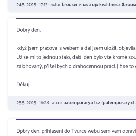
24.5. 2025 · 17:13 · autor
brouseni-nastroju.kvalitne.cz (brouse
Dobrý den,
když jsem pracoval s webem a dal jsem uložit, objevil
Už se mi to jednou stalo, další den bylo vše kromě sou
zálohovaný, přišel bych o drahocennou práci. Již se to
Děkuji
25.5. 2025 · 16:28 · autor
patemporary.xf.cz (patemporary.xf.
Dpbry den, prihlaseni do Tvurce webu sem vam opravil