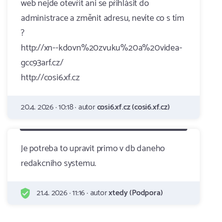
web nejde otevřít ani se přihlásit do
administrace a změnit adresu, nevíte co s tím
?
http://xn--kdovn%20zvuku%20a%20videa-
gcc93arf.cz/
http://cosi6.xf.cz
20.4. 2026 · 10:18 · autor
cosi6.xf.cz (cosi6.xf.cz)
Je potreba to upravit primo v db daneho
redakcniho systemu.
21.4. 2026 · 11:16 · autor
xtedy (Podpora)