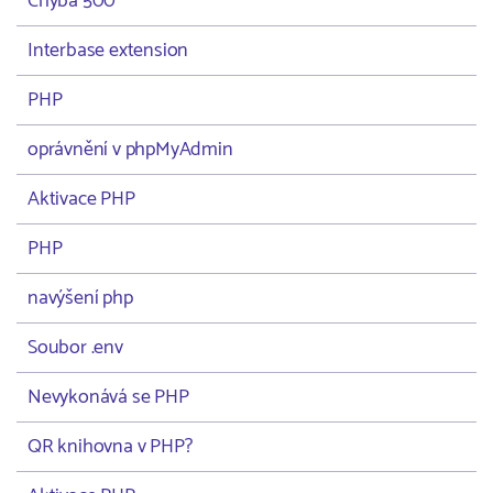
Chyba 500
Interbase extension
PHP
oprávnění v phpMyAdmin
Aktivace PHP
PHP
navýšení php
Soubor .env
Nevykonává se PHP
QR knihovna v PHP?