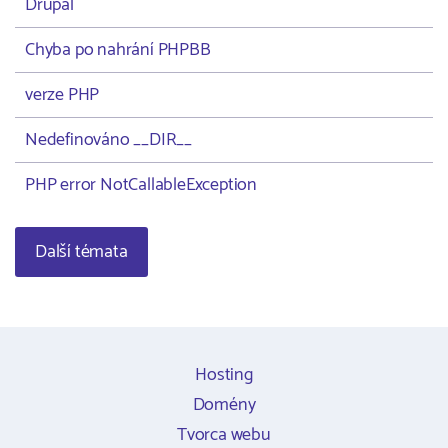
Drupal
Chyba po nahrání PHPBB
verze PHP
Nedefinováno __DIR__
PHP error NotCallableException
Další témata
Hosting
Domény
Tvorca webu