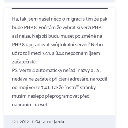
Ha, tak jsem našel něco o migraci s tím že pak
bude PHP 8. Počítám že vybrat si verzi PHP
asi nelze. Nejspíš budu muset po změně na
PHP 8 upgradovat svůj lokální server? Nebo
už rozdíl mezi 7.4.1. a 8.x.x nepoznám (jsem
začátečník).
PS: Verze 4 automaticky neřadí názvy a . a ..
nedává na začátek při čtení adresáře, narozdíl
od mojí verze 7.4.1. Takže "ostré" stránky
musím naslepo přeprogramovat před
nahráním na web.
12.1. 2022 · 11:04 · autor
Jarda