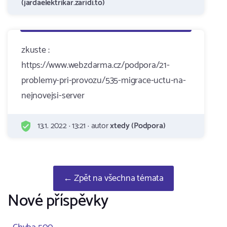
(jardaelektrikar.zaridi.to)
zkuste :
https://www.webzdarma.cz/podpora/21-
problemy-pri-provozu/535-migrace-uctu-na-
nejnovejsi-server
13.1. 2022 · 13:21 · autor
xtedy (Podpora)
← Zpět na všechna témata
Nové příspěvky