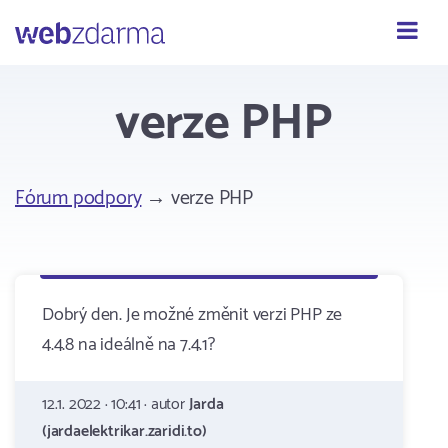
Webzdarma
verze PHP
Fórum podpory
→ verze PHP
Dobrý den. Je možné změnit verzi PHP ze
4.4.8 na ideálně na 7.4.1?
12.1. 2022 · 10:41 · autor
Jarda
(jardaelektrikar.zaridi.to)