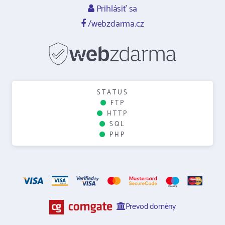
Prihlásiť sa
/webzdarma.cz
STATUS
FTP
HTTP
SQL
PHP
Prevod domény