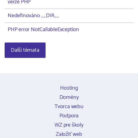
verze PHP
Nedefinováno __DIR__
PHP error NotCallableException
Další témata
Hosting
Domény
Tvorca webu
Podpora
WZ pre školy
Založiť web