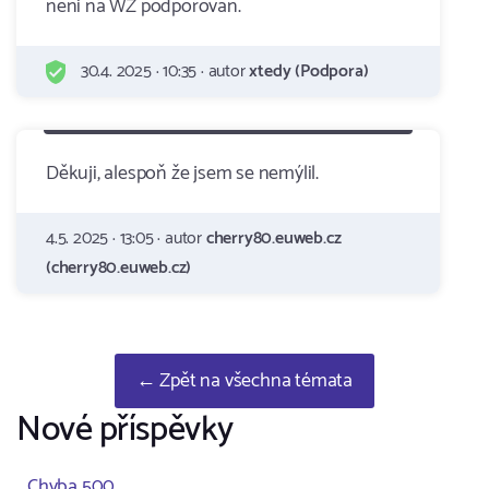
neni na WZ podporovan.
30.4. 2025 · 10:35 · autor
xtedy (Podpora)
Děkuji, alespoň že jsem se nemýlil.
4.5. 2025 · 13:05 · autor
cherry80.euweb.cz
(cherry80.euweb.cz)
← Zpět na všechna témata
Nové příspěvky
Chyba 500