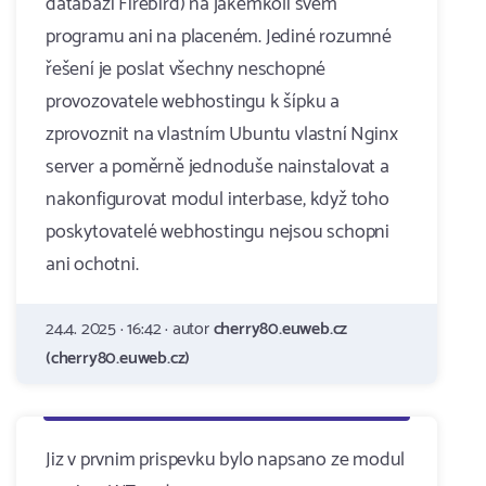
databázi Firebird) na jakémkoli svém
programu ani na placeném. Jediné rozumné
řešení je poslat všechny neschopné
provozovatele webhostingu k šípku a
zprovoznit na vlastním Ubuntu vlastní Nginx
server a poměrně jednoduše nainstalovat a
nakonfigurovat modul interbase, když toho
poskytovatelé webhostingu nejsou schopni
ani ochotni.
24.4. 2025 · 16:42 · autor
cherry80.euweb.cz
(cherry80.euweb.cz)
Jiz v prvnim prispevku bylo napsano ze modul