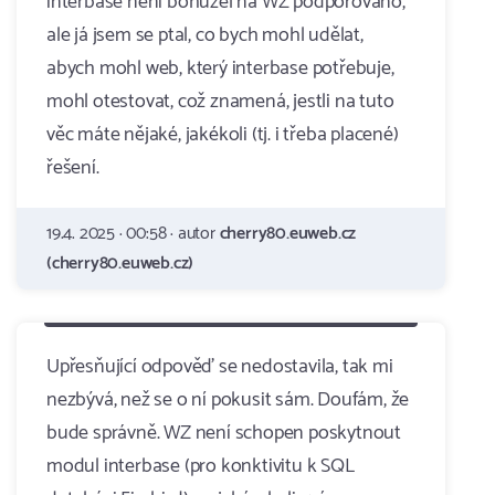
interbase neni bohuzel na WZ podporovano,
ale já jsem se ptal, co bych mohl udělat,
abych mohl web, který interbase potřebuje,
mohl otestovat, což znamená, jestli na tuto
věc máte nějaké, jakékoli (tj. i třeba placené)
řešení.
19.4. 2025 · 00:58 · autor
cherry80.euweb.cz
(cherry80.euweb.cz)
Upřesňující odpověď se nedostavila, tak mi
nezbývá, než se o ní pokusit sám. Doufám, že
bude správně. WZ není schopen poskytnout
modul interbase (pro konktivitu k SQL