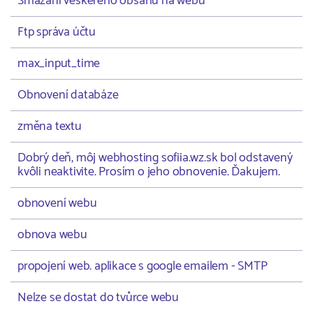
Smazání veškerého obsahu na webu
Ftp správa účtu
max_input_time
Obnovení databáze
změna textu
Dobrý deň, môj webhosting sofiia.wz.sk bol odstavený
kvôli neaktivite. Prosím o jeho obnovenie. Ďakujem.
obnovení webu
obnova webu
propojení web. aplikace s google emailem - SMTP
Nelze se dostat do tvůrce webu