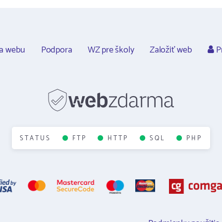
ca webu
Podpora
WZ pre školy
Založiť web
Pr
STATUS
FTP
HTTP
SQL
PHP