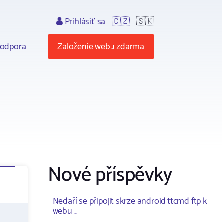
Prihlásiť sa
🇨🇿
🇸🇰
odpora
Založenie webu zdarma
Nové příspěvky
Nedaří se připojit skrze android ttcmd ftp k
webu ..