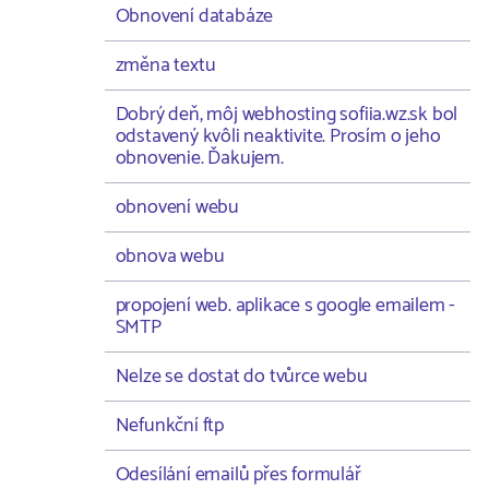
Obnovení databáze
změna textu
Dobrý deň, môj webhosting sofiia.wz.sk bol
odstavený kvôli neaktivite. Prosím o jeho
obnovenie. Ďakujem.
obnovení webu
obnova webu
propojení web. aplikace s google emailem -
SMTP
Nelze se dostat do tvůrce webu
Nefunkční ftp
Odesílání emailů přes formulář