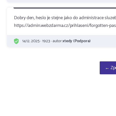
Dobry den, heslo je stejne jako do administrace sluze
https://admin.webzdarma.cz/prihlaseni/forgotten-pa
14.12. 2025 · 19:23 · autor
xtedy (Podpora)
← Zpě