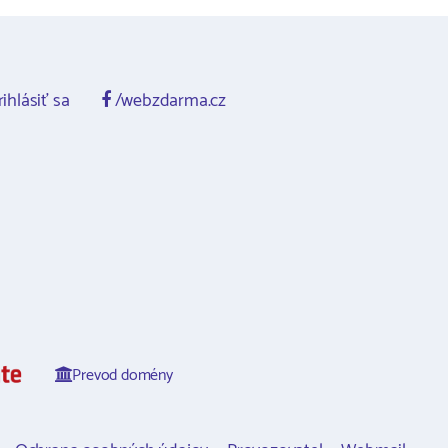
ihlásiť sa
/webzdarma.cz
Prevod domény