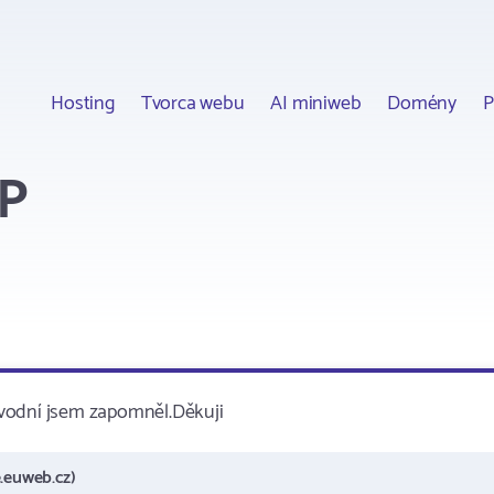
Hosting
Tvorca webu
AI miniweb
Domény
P
TP
ůvodní jsem zapomněl.Děkuji
.euweb.cz)