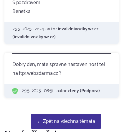
S pozdravem
Benetka
25.5. 2025 · 21:24 · autor
invalidnivoziky.wz.cz
(invalidnivoziky.wz.cz)
Dobry den, mate spravne nastaven hostitel
na ftp1.webzdarma.cz ?
29.5. 2025 · 08:51 · autor
xtedy (Podpora)
← Zpět na všechna témata