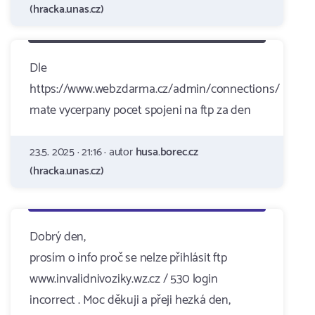
(hracka.unas.cz)
Dle
https://www.webzdarma.cz/admin/connections/
mate vycerpany pocet spojeni na ftp za den
23.5. 2025 · 21:16 · autor
husa.borec.cz
(hracka.unas.cz)
Dobrý den,
prosím o info proč se nelze přihlásit ftp
www.invalidnivoziky.wz.cz / 530 login
incorrect . Moc děkuji a přeji hezká den,