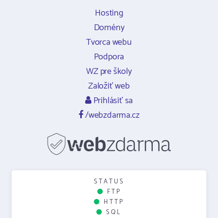
Hosting
Domény
Tvorca webu
Podpora
WZ pre školy
Založiť web
Prihlásiť sa
/webzdarma.cz
STATUS
FTP
HTTP
SQL