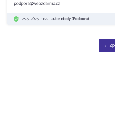
podpora@webzdarma.cz
29.5. 2025 · 11:22 · autor
xtedy (Podpora)
← Zpě