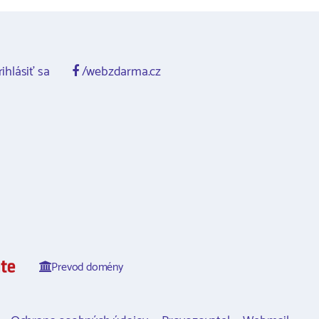
ihlásiť sa
/webzdarma.cz
Prevod domény