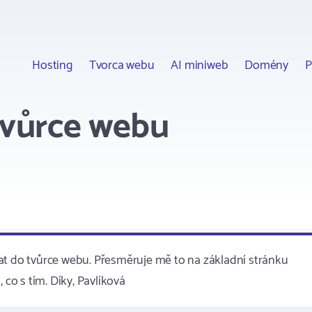
Hosting
Tvorca webu
AI miniweb
Domény
P
tvůrce webu
at do tvůrce webu. Přesměruje mě to na základní stránku
 co s tím. Díky, Pavlíková