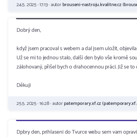
24.5. 2025 · 17:13 · autor
brouseni-nastroju.kvalitne.cz (brouse
Dobrý den,
když jsem pracoval s webem a dal jsem uložit, objevil
Už se mi to jednou stalo, další den bylo vše kromě sou
zálohovaný, přišel bych o drahocennou práci. Již se to
Děkuji
25.5. 2025 · 16:28 · autor
patemporary.xf.cz (patemporary.xf.
Dpbry den, prihlaseni do Tvurce webu sem vam opravil