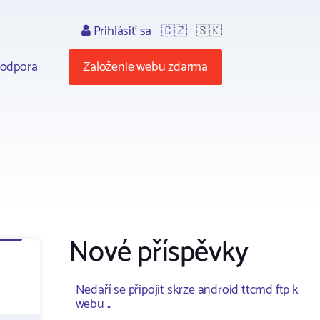
Prihlásiť sa
🇨🇿
🇸🇰
odpora
Založenie webu zdarma
Nové příspěvky
Nedaří se připojit skrze android ttcmd ftp k
webu ..