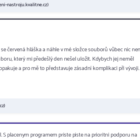
ni-nastroju.kvalitne.cz)
a se červená hláška a náhle v mé složce souborů vůbec nic nen
boru, který mi předešlý den nešel uložit. Kdybych jej neměl
 opakuje a pro mě to představuje zásadní komplikaci při vývoji.
cz)
. S placenym programem priste piste na prioritni podporu na