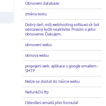
Obnovení databáze
změna textu
Dobrý deň, môj webhosting sofiia.wz.sk bol
odstavený kvôli neaktivite. Prosím o jeho
obnovenie. Ďakujem.
obnovení webu
obnova webu
propojení web. aplikace s google emailem -
SMTP
Nelze se dostat do tvůrce webu
Nefunkční ftp
Odesílání emailů přes formulář