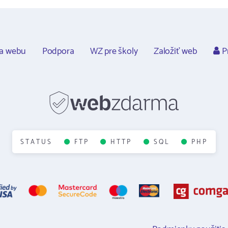
ca webu
Podpora
WZ pre školy
Založiť web
Pr
STATUS
FTP
HTTP
SQL
PHP